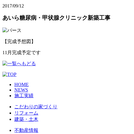
2017/09/12
あいら糖尿病・甲状腺クリニック新築工事
【完成予想図】
11月完成予定です
HOME
NEWS
施工実績
こだわりの家づくり
リフォーム
建築・土木
不動産情報